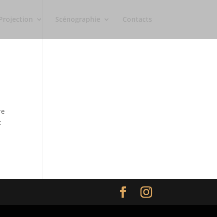
Projection
Scénographie
Contacts
re
: