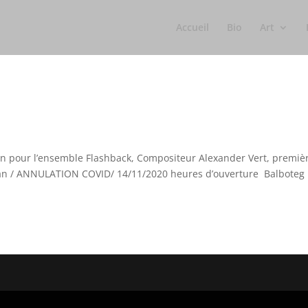
Accueil
Bio
Art
on pour l’ensemble Flashback, Compositeur Alexander Vert, premiè
nan / ANNULATION COVID/ 14/11/2020 heures d’ouverture Balboteg 