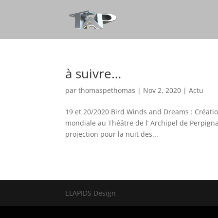
à suivre…
par
thomaspethomas
|
Nov 2, 2020
|
Actu
19 et 20/2020 Bird Winds and Dreams : Créati
mondiale au Théâtre de l’ Archipel de Perpig
projection pour la nuit des...
ELAPIDS Design